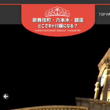
TOP P
歌舞伎町・六本
-international labour research-
木・銀座、どこで
キャバ嬢になる？