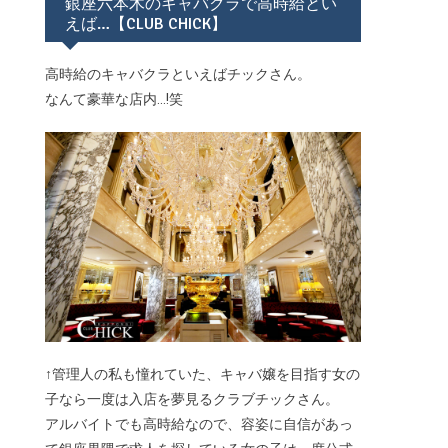
銀座六本木のキャバクラで高時給とい
えば…【CLUB CHICK】
高時給のキャバクラといえばチックさん。
なんて豪華な店内...!笑
↑管理人の私も憧れていた、キャバ嬢を目指す女の
子なら一度は入店を夢見るクラブチックさん。
アルバイトでも高時給なので、容姿に自信があっ