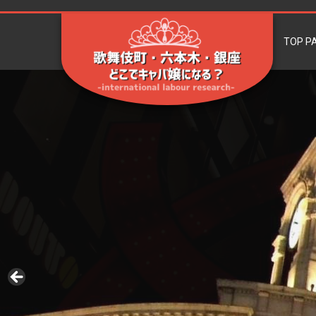
TOP P
歌舞伎町・六本
-international labour research-
木・銀座、どこで
キャバ嬢になる？