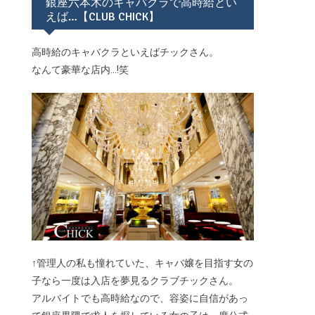
り
銀座六本木のキャバクラで高時給とい
えば…【CLUB CHICK】
高時給のキャバクラといえばチックさん。
なんて豪華な店内...!笑
↑管理人の私も憧れていた、キャバ嬢を目指す女の
子なら一度は入店を夢見るクラブチックさん。
アルバイトでも高時給なので、容姿に自信があっ